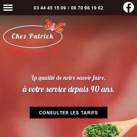
03 44 45 15 09
/
06 70 96 19 62
La qualité de notre savoir faire,
à votre service depuis 40 ans.
CONSULTER LES TARIFS