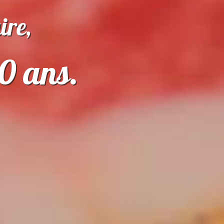
ire,
40 ans.