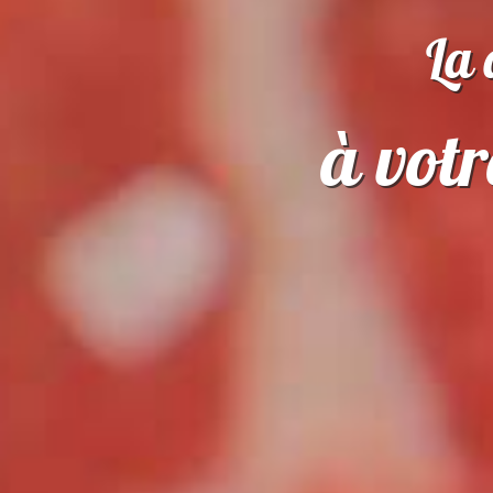
La 
à votr