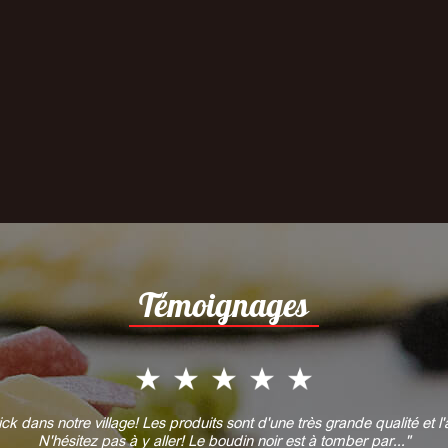
Témoignages
ck dans notre village! Les produits sont d'une très grande qualité et 
N'hésitez pas à y aller! Le boudin noir est à tomber par..."