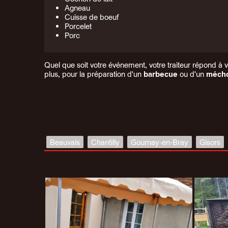
Agneau
Cuisse de boeuf
Porcelet
Porc
Quel que soit votre événement, votre traiteur répond à v
plus, pour la préparation d'un
barbecue
ou d'un
méch
Beauvais
Chantilly
Gournay-en-Bray
Gisors