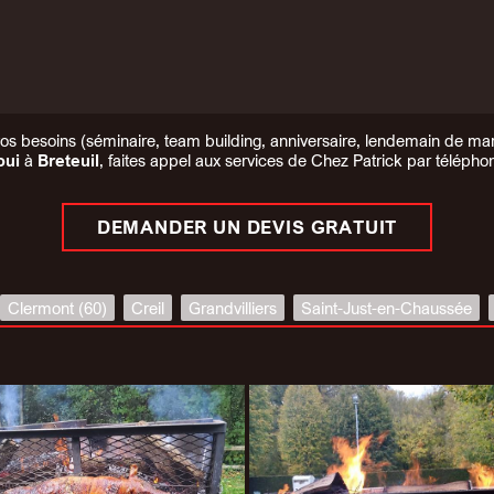
os besoins (séminaire, team building, anniversaire, lendemain de maria
oui
à
Breteuil
, faites appel aux services de Chez Patrick par téléph
DEMANDER UN DEVIS GRATUIT
Clermont (60)
Creil
Grandvilliers
Saint-Just-en-Chaussée